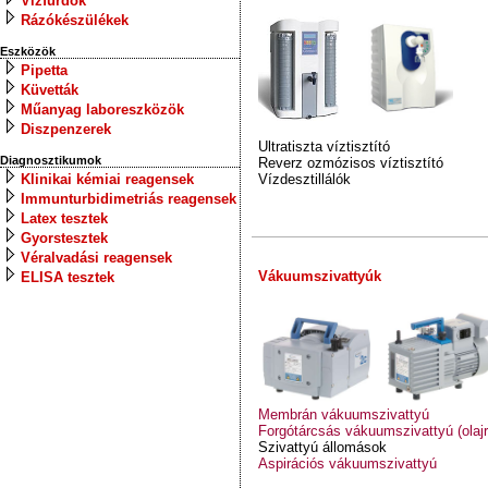
Vízfürdők
Rázókészülékek
Eszközök
Pipetta
Küvetták
Műanyag laboreszközök
Diszpenzerek
Ultratiszta víztisztító
Diagnosztikumok
Reverz ozmózisos víztisztító
Klinikai kémiai reagensek
Vízdesztillálók
Immunturbidimetriás reagensek
Latex tesztek
Gyorstesztek
Véralvadási reagensek
Vákuumszivattyúk
ELISA tesztek
Membrán vákuumszivattyú
Forgótárcsás vákuumszivattyú (olajr
Szivattyú állomások
Aspirációs vákuumszivattyú