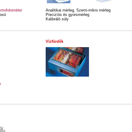
trofotométer
Analitikai mérleg, Szemi-mikro mérleg
osó
Precizíós és gyorsmérleg
Kalibráló s
Vízfürdők
k