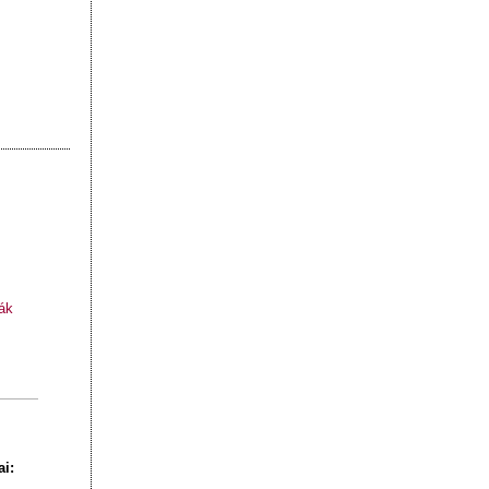
ák
ai
: