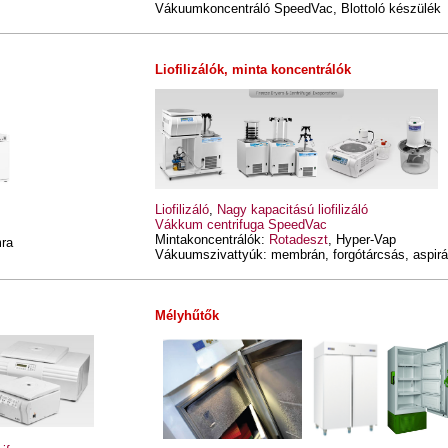
Vákuumkoncentráló SpeedVac, Blottoló készülék
Liofilizálók, minta koncentrálók
Liofilizáló
,
Nagy kapacitású liofilizáló
Vákkum centrifuga SpeedVac
Mintakoncentrálók:
Rotadeszt
, Hyper-Vap
mra
Vákuumszivattyúk: membrán, forgótárcsás, aspirá
Mélyhűtők