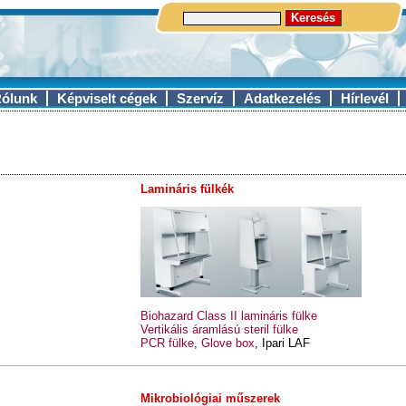
ólunk
Képviselt cégek
Szervíz
Adatkezelés
Hírlevél
Lamináris fülkék
Biohazard Class II lamináris fülke
Vertikális áramlású steril fülke
PCR fülke
,
Glove box
, Ipari LAF
Mikrobiológiai műszerek