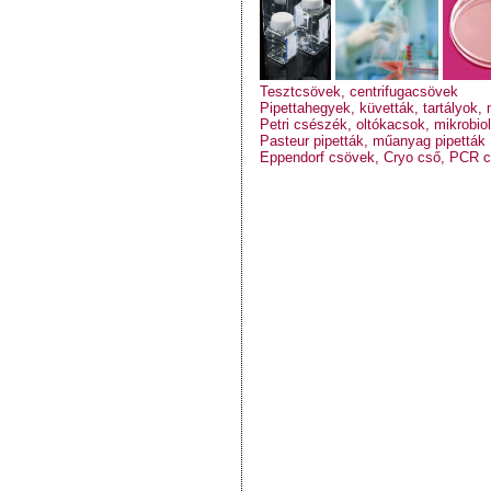
Tesztcsövek, centrifugacsövek
Pipettahegyek, küvetták,
tartályok, 
Petri csészék, oltókacsok, mikrobio
Pasteur pipetták, műanyag pipetták
Eppendorf csövek, Cryo cső, PCR 