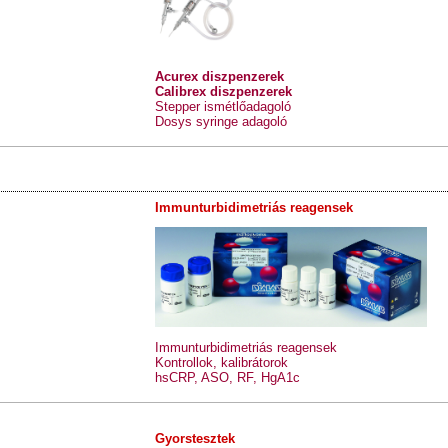
Acurex diszpenzerek
Calibrex diszpenzerek
Stepper ismétlőadagoló
Dosys syringe adagoló
Immunturbidimetriás reagensek
Immunturbidimetriás reagensek
Kontrollok, kalibrátorok
hsCRP, ASO, RF, HgA1c
Gyorstesztek