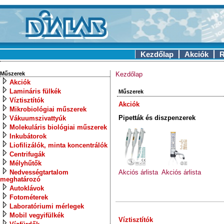
Kezdőlap
Akciók
R
Műszerek
Kezdőlap
Akciók
Lamináris fülkék
Műszerek
Víztisztítók
Akciók
Mikrobiológiai műszerek
Pipetták és diszpenzerek
Vákuumszivattyúk
Molekuláris biológiai műszerek
Inkubátorok
Liofilizálók, minta koncentrálók
Centrifugák
Mélyhűtők
Nedvességtartalom
Akciós árlista
Akciós árlista
meghatározó
Autoklávok
Fotométerek
Laboratóriumi mérlegek
Mobil vegyifülkék
Víztisztítók