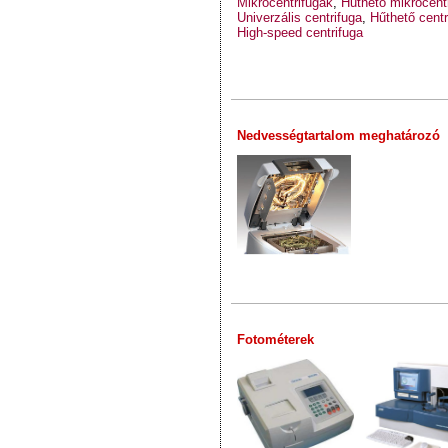
Mikrocentrifugák
,
Hűthető mikrocent
Univerzális centrifuga
,
Hűthető centr
High-speed centrifuga
Nedvességtartalom meghatározó
Fotométerek