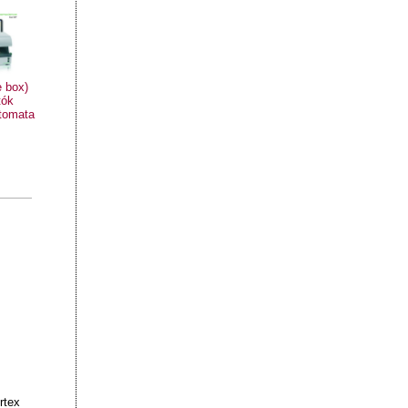
 box)
tók
utomata
rtex