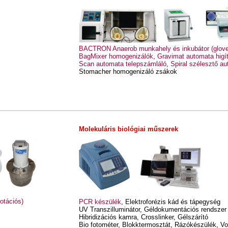
BACTRON Anaerob munkahely és inkubátor (glove
BagMixer homogenizálók
,
Gravimat automata higí
Scan automata telepszámláló
,
Spiral szélesztő a
Stomacher homogenizáló zsákok
Molekuláris biológiai műszerek
otációs)
PCR készülék
, Elektroforézis kád és tápegység
UV Transzilluminátor, Géldokumentációs rendszer
Hibridizációs kamra, Crosslinker, Gélszárító
Bio fotométer, Blokktermosztát, Rázókészülék, Vo