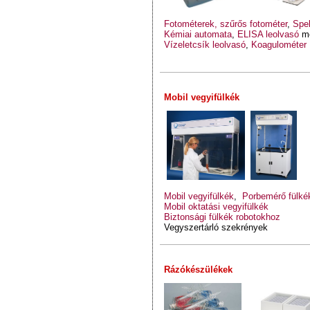
Fotométerek, szűrős fotométer
,
Spek
Kémiai automata
,
ELISA leolvasó
m
Vízeletcsík leolvasó
,
Koagulométer
Mobil vegyifülkék
Mobil vegyifülkék
,
Porbemérő fülké
Mobil oktatási vegyifülkék
Biztonsági fülkék robotokhoz
Vegyszertárló szekrények
Rázókészülékek