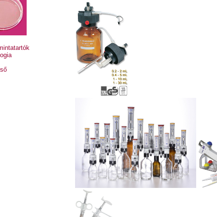
mintatartók
logia
cső