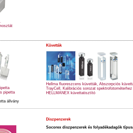
.
mosztát
Küvetták
Hellma fluoreszcens küvetták,
Abszorpciós küvett
ipetta
TrayCell,
Kalibrációs sorozat spektrofotométerhez
s pipetta
HELLMANEX küvettatisztító
etta állvány
Diszpenzerek
Socorex diszpenzerek és folyadékadagók típus