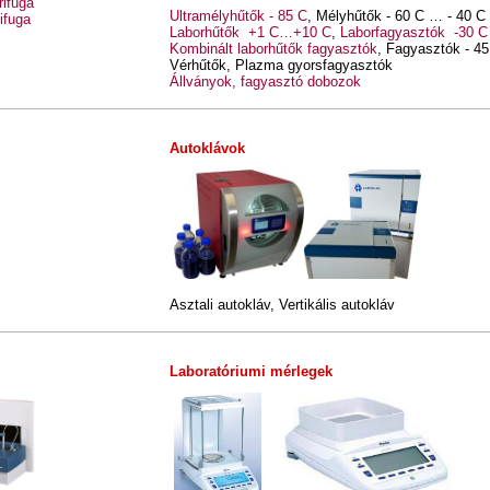
rifuga
Ultramélyhűtők - 85 C
, Mélyhűtők - 60 C … - 40 C
ifuga
Laborhűtők +1 C…+10 C
,
Laborfagyasztók -30 C
Kombinált laborhűtők fagyasztók
, Fagyasztók - 45
Vérhűtők, Plazma gyorsfagyasztók
Állványok, fagyasztó dobozok
Autoklávok
Asztali autokláv, Vertikális autokláv
Laboratóriumi mérlegek